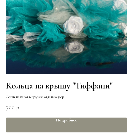
Кольца на крышу "Тиффани"
Л
Ленты на капот в продаже отдельно 500р
700
80
р.
Подробнее